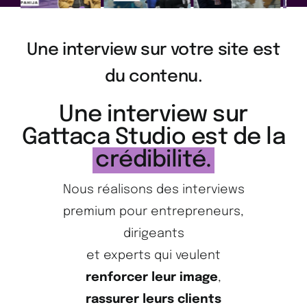
en détail
Accédez à
Une interview sur votre site est
une
présentation
privée du
du contenu.
projet et
recevez les
Une interview sur
informations
tarifaires
Gattaca Studio est de la
directement
par email.
crédibilité.
Nous réalisons des interviews
premium pour entrepreneurs,
dirigeants
et experts qui veulent
renforcer leur image
,
VOIR LA VIDEO
rassurer leurs clients