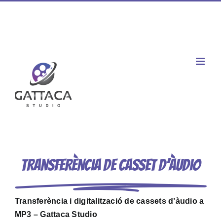
Passer
Facebook
X
Instagram
YouTube
Spotify
Tiktok
LinkedIn
au
Téléphone : 02 77 00 60 03 / Mobile : 06 60 80 96 47
|
contenu
contact@gattaca-studio.com
Transferència de casset d’àudio
Transferència i digitalització de cassets d’àudio a
MP3 – Gattaca Studio