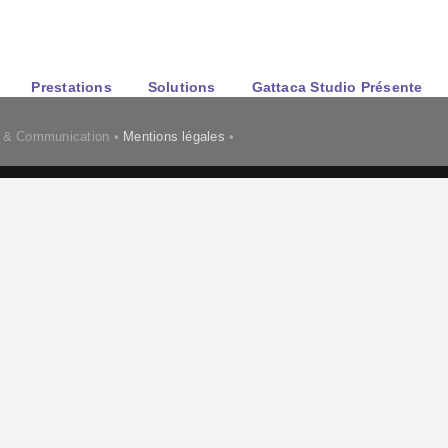
Téléphone : 02 77 00 60 03 
Prestations
Solutions
Gattaca Studio Présente
e & Communication •
Mentions légales
•