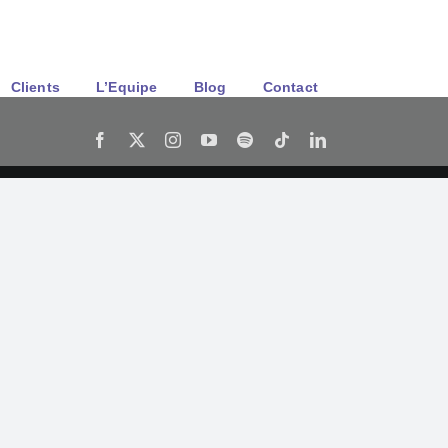
/ Mobile : 06 60 80 96 47
|
contact@gattaca-studio.com
Clients
L’Equipe
Blog
Contact
Facebook
X
Instagram
YouTube
Spotify
Tiktok
LinkedIn