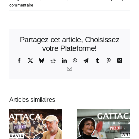
commentaire
Partagez cet article, Choisissez
votre Plateforme!
Facebook
X
Bluesky
Reddit
LinkedIn
WhatsApp
Telegram
Tumblr
Pinterest
Xing
Email
Articles similaires
Gattaca
Gattaca
Studio
Studio
Présente –
Présente :