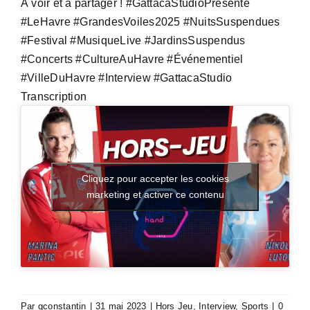
À voir et à partager !
#GattacaStudioPrésente
#LeHavre
#GrandesVoiles2025
#NuitsSuspendues
#Festival
#MusiqueLive
#JardinsSuspendus
#Concerts
#CultureAuHavre
#Événementiel
#VilleDuHavre
#Interview
#GattacaStudio
Transcription
Cliquez pour accepter les cookies
marketing et activer ce contenu
Par
gconstantin
|
31 mai 2023
|
Hors Jeu
,
Interview
,
Sports
|
0