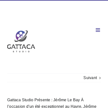
Passer
Facebook
X
Instagram
YouTube
Spotify
Tiktok
LinkedIn
au
Téléphone : 02 77 00 60 03 / Mobile : 06 60 80 96 47
|
contenu
contact@gattaca-studio.com
Suivant
Gattaca Studio Présente : Jérôme Le Bay À
l’occasion d’un été exceptionnel au Havre, Jérôme