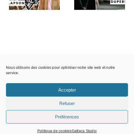
Anny
Thibault
Duperey
Wolf
Nous utilisons des cookies pour optimiser notre site web et notre
service.
Accepter
Refuser
© 2026 GATTACA STUDIO • Production Audiovisuelle &
Communication •
Mentions légales
•
Préférences
Facebook
X
Instagram
YouTube
Spotify
Tiktok
LinkedIn
Politique de cookies
Gattaca Studio