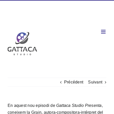
Passer
Facebook
X
Instagram
YouTube
Spotify
Tiktok
LinkedIn
au
Téléphone : 02 77 00 60 03 / Mobile : 06 60 80 96 47
|
contenu
contact@gattaca-studio.com
Précédent
Suivant
En aquest nou episodi de
Gattaca Studio Presenta
,
coneixem la Grain, autora-compositora-intèrpret del