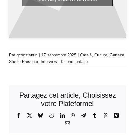
Par
gconstantin
|
17 septembre 2025
|
Català
,
Culture
,
Gattaca
Studio Présente
,
Interview
|
0 commentaire
Partagez cet article, Choisissez
votre Plateforme!
Facebook
X
Bluesky
Reddit
LinkedIn
WhatsApp
Telegram
Tumblr
Pinterest
Xing
Email