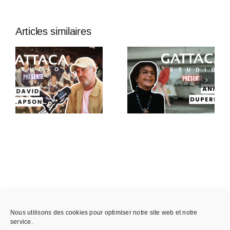
Articles similaires
Gattaca
Gattaca
Studio
Studio
Présente –
Présente :
Anny
Thibault
Duperey
Wolf
Nous utilisons des cookies pour optimiser notre site web et notre
service.