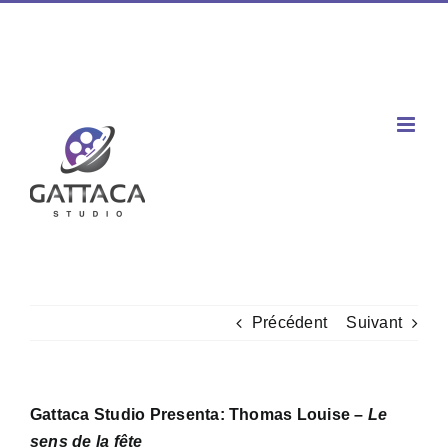
Passer
Facebook
X
Instagram
YouTube
Spotify
Tiktok
LinkedIn
au
Téléphone : 02 77 00 60 03 / Mobile : 06 60 80 96 47
|
contenu
contact@gattaca-studio.com
Précédent
Suivant
Gattaca Studio Presenta: Thomas Louise –
Le
sens de la fête