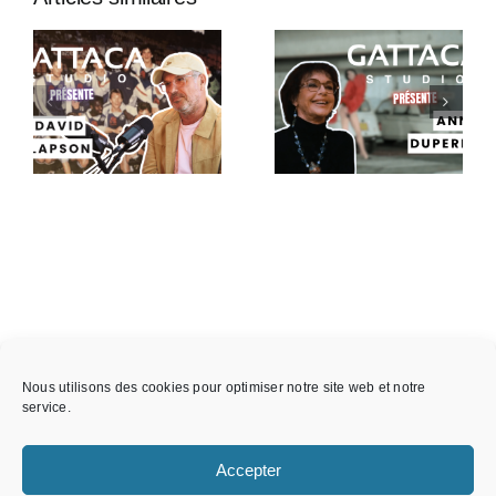
Gattaca
Gattaca
Studio
Studio
Présente –
Présente :
Anny
Thibault
Duperey
Wolf
Nous utilisons des cookies pour optimiser notre site web et notre
service.
Accepter