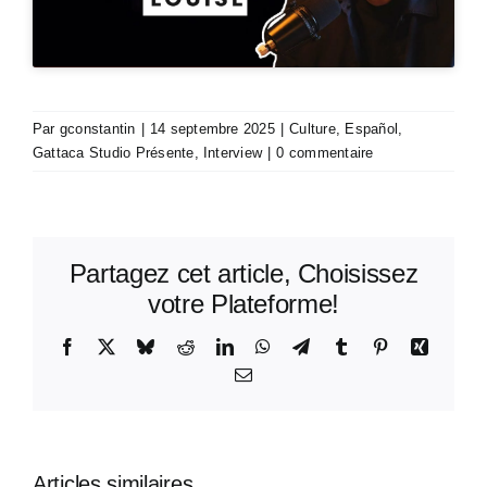
Par
gconstantin
|
14 septembre 2025
|
Culture
,
Español
,
Gattaca Studio Présente
,
Interview
|
0 commentaire
Partagez cet article, Choisissez
votre Plateforme!
Facebook
X
Bluesky
Reddit
LinkedIn
WhatsApp
Telegram
Tumblr
Pinterest
Xing
Email
Articles similaires