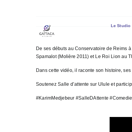
Passer
Facebook
X
Instagram
YouTube
Spotify
Tiktok
LinkedIn
au
contenu
Le Studio
De ses débuts au Conservatoire de Reims à l
Spamalot (Molière 2011) et Le Roi Lion au 
Dans cette vidéo, il raconte son histoire, se
Soutenez Salle d’attente sur Ulule et partic
#KarimMedjebeur
#SalleDAttente
#Comedie