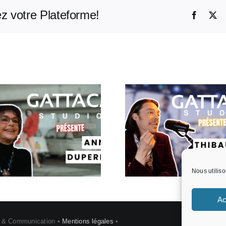
ez votre Plateforme!
Facebo
X
Gattaca Studio
Gattaca S
Présente : Thibault
Présente Ba
Wolf
Famer
Nous utiliso
Ac
e & Communication •
Mentions légales
•