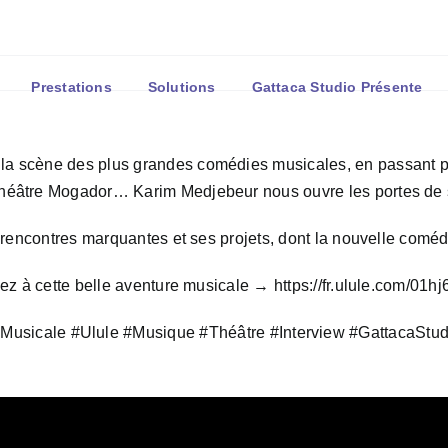
Téléphone : 02 77 00 60 03 
Prestations
Solutions
Gattaca Studio Présente
a scène des plus grandes comédies musicales, en passant par
Théâtre Mogador… Karim Medjebeur nous ouvre les portes de 
s rencontres marquantes et ses projets, dont la nouvelle coméd
ipez à cette belle aventure musicale →
https://fr.ulule.com/01
Musicale
#Ulule
#Musique
#Théâtre
#Interview
#GattacaStud