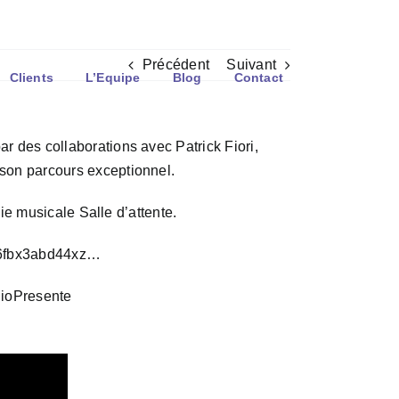
/ Mobile : 06 60 80 96 47
|
contact@gattaca-studio.com
Précédent
Suivant
Clients
L’Equipe
Blog
Contact
 des collaborations avec Patrick Fiori,
son parcours exceptionnel.
ie musicale Salle d’attente.
hj6fbx3abd44xz…
ioPresente