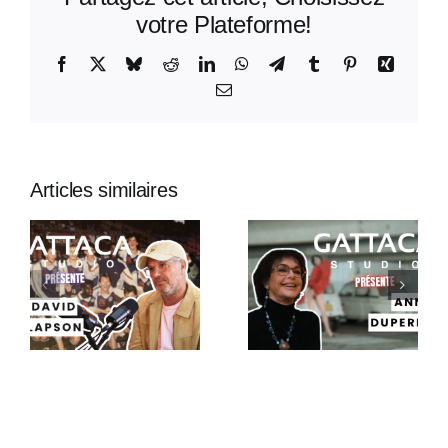
votre Plateforme!
Facebook
X
Bluesky
Reddit
LinkedIn
WhatsApp
Telegram
Tumblr
Pinterest
Xing
Email
Articles similaires
Gattaca
Gattaca
Studio
Studio
Présente –
Présente :
Anny
Thibault
Duperey
Wolf