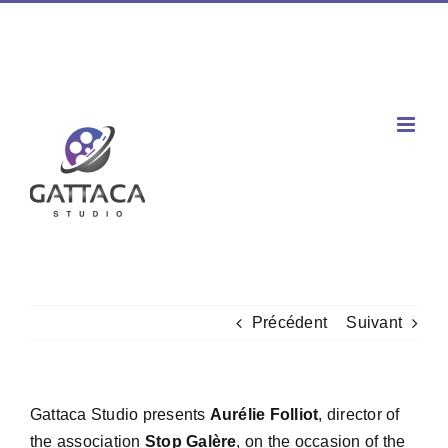
Passer
Facebook
X
Instagram
YouTube
Spotify
Tiktok
LinkedIn
au
Téléphone : 02 77 00 60 03 / Mobile : 06 60 80 96 47
|
contenu
contact@gattaca-studio.com
Précédent
Suivant
Gattaca Studio presents
Aurélie Folliot
, director of
the association
Stop Galère
, on the occasion of the