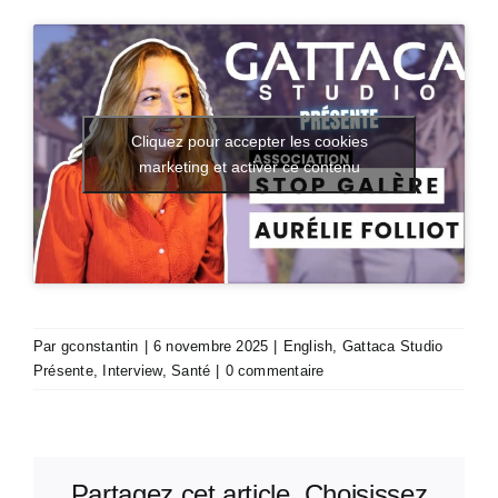
Cliquez pour accepter les cookies
marketing et activer ce contenu
Par
gconstantin
|
6 novembre 2025
|
English
,
Gattaca Studio
Présente
,
Interview
,
Santé
|
0 commentaire
Partagez cet article, Choisissez